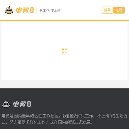
登录
注册
只工作, 不上班
电鸭是国内最早的远程工作社区。我们倡导“只工作，不上班”的生活方
式，努力推动多样化工作方式在国内的渐进式发展。