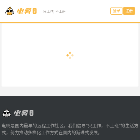
登录
注册
只工作, 不上班
电鸭是国内最早的远程工作社区。我们倡导“只工作，不上班”的生活方
式，努力推动多样化工作方式在国内的渐进式发展。