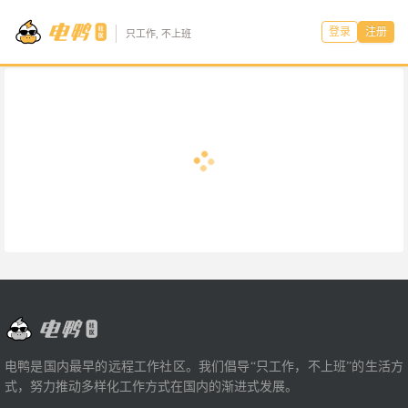
登录
注册
只工作, 不上班
电鸭是国内最早的远程工作社区。我们倡导“只工作，不上班”的生活方
式，努力推动多样化工作方式在国内的渐进式发展。