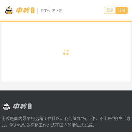
登录
注册
只工作, 不上班
电鸭是国内最早的远程工作社区。我们倡导“只工作，不上班”的生活方
式，努力推动多样化工作方式在国内的渐进式发展。