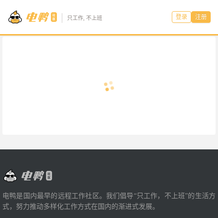
登录
注册
只工作, 不上班
电鸭是国内最早的远程工作社区。我们倡导“只工作，不上班”的生活方
式，努力推动多样化工作方式在国内的渐进式发展。