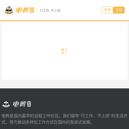
登录
注册
只工作, 不上班
电鸭是国内最早的远程工作社区。我们倡导“只工作，不上班”的生活方
式，努力推动多样化工作方式在国内的渐进式发展。