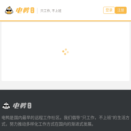
登录
注册
只工作, 不上班
电鸭是国内最早的远程工作社区。我们倡导“只工作，不上班”的生活方
式，努力推动多样化工作方式在国内的渐进式发展。