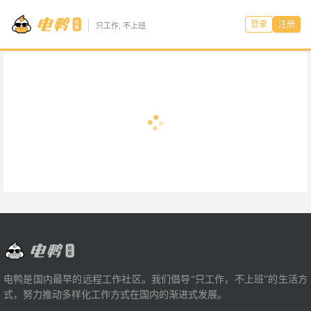
登录
注册
只工作, 不上班
电鸭是国内最早的远程工作社区。我们倡导“只工作，不上班”的生活方
式，努力推动多样化工作方式在国内的渐进式发展。