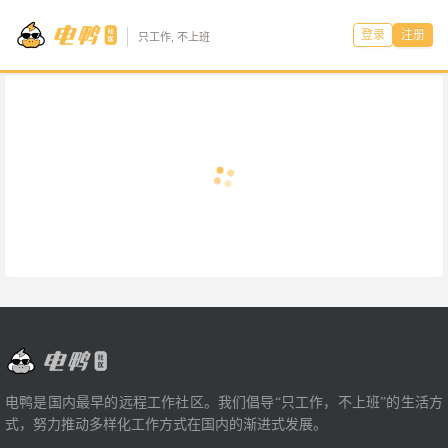
登录
注册
只工作, 不上班
电鸭是国内最早的远程工作社区。我们倡导“只工作，不上班”的生活方
式，努力推动多样化工作方式在国内的渐进式发展。