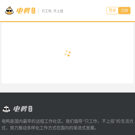
登录
注册
只工作, 不上班
电鸭是国内最早的远程工作社区。我们倡导“只工作，不上班”的生活方
式，努力推动多样化工作方式在国内的渐进式发展。