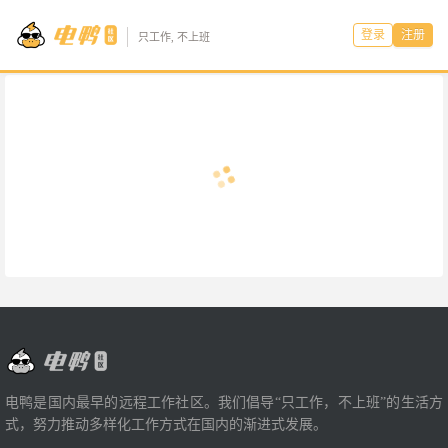
登录
注册
只工作, 不上班
电鸭是国内最早的远程工作社区。我们倡导“只工作，不上班”的生活方
式，努力推动多样化工作方式在国内的渐进式发展。