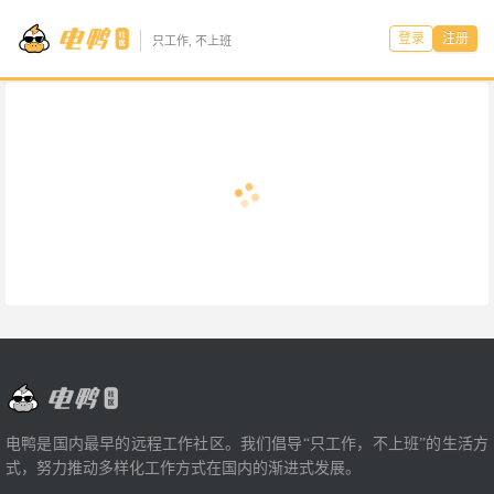
登录
注册
只工作, 不上班
电鸭是国内最早的远程工作社区。我们倡导“只工作，不上班”的生活方
式，努力推动多样化工作方式在国内的渐进式发展。