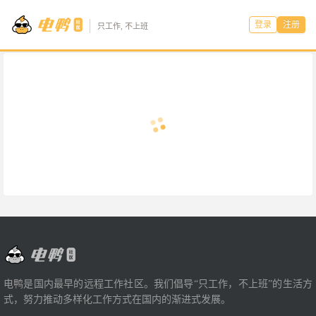
登录
注册
只工作, 不上班
电鸭是国内最早的远程工作社区。我们倡导“只工作，不上班”的生活方
式，努力推动多样化工作方式在国内的渐进式发展。