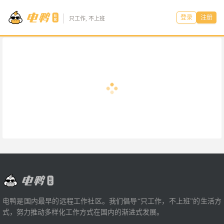
登录
注册
只工作, 不上班
电鸭是国内最早的远程工作社区。我们倡导“只工作，不上班”的生活方
式，努力推动多样化工作方式在国内的渐进式发展。