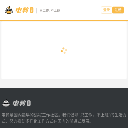
登录
注册
只工作, 不上班
电鸭是国内最早的远程工作社区。我们倡导“只工作，不上班”的生活方
式，努力推动多样化工作方式在国内的渐进式发展。