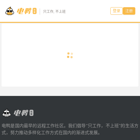
登录
注册
只工作, 不上班
电鸭是国内最早的远程工作社区。我们倡导“只工作，不上班”的生活方
式，努力推动多样化工作方式在国内的渐进式发展。