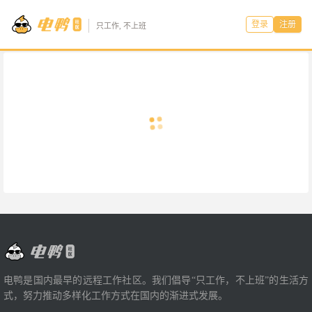
登录
注册
只工作, 不上班
电鸭是国内最早的远程工作社区。我们倡导“只工作，不上班”的生活方
式，努力推动多样化工作方式在国内的渐进式发展。