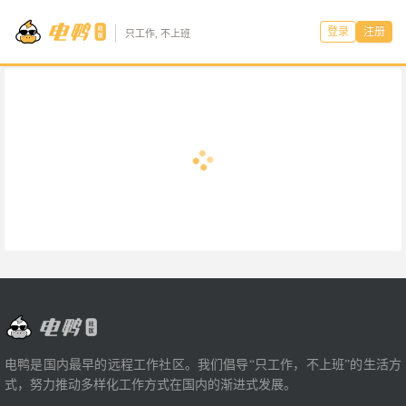
登录
注册
只工作, 不上班
电鸭是国内最早的远程工作社区。我们倡导“只工作，不上班”的生活方
式，努力推动多样化工作方式在国内的渐进式发展。