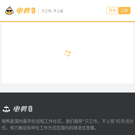
登录
注册
只工作, 不上班
电鸭是国内最早的远程工作社区。我们倡导“只工作，不上班”的生活方
式，努力推动多样化工作方式在国内的渐进式发展。