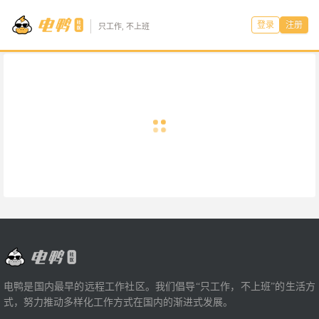
登录
注册
只工作, 不上班
电鸭是国内最早的远程工作社区。我们倡导“只工作，不上班”的生活方
式，努力推动多样化工作方式在国内的渐进式发展。