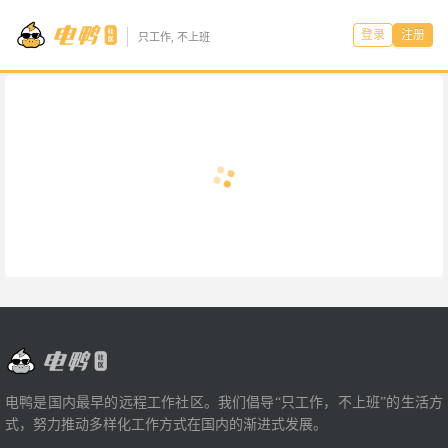
登录
注册
只工作, 不上班
电鸭是国内最早的远程工作社区。我们倡导“只工作，不上班”的生活方
式，努力推动多样化工作方式在国内的渐进式发展。