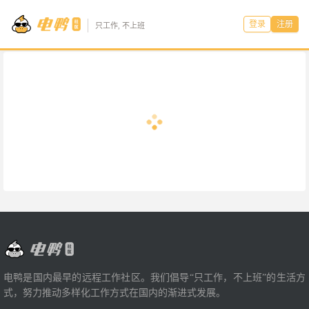
登录
注册
只工作, 不上班
电鸭是国内最早的远程工作社区。我们倡导“只工作，不上班”的生活方
式，努力推动多样化工作方式在国内的渐进式发展。