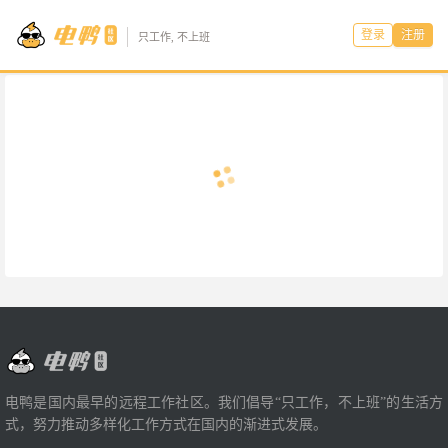
登录
注册
只工作, 不上班
电鸭是国内最早的远程工作社区。我们倡导“只工作，不上班”的生活方
式，努力推动多样化工作方式在国内的渐进式发展。