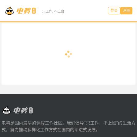
登录
注册
只工作, 不上班
电鸭是国内最早的远程工作社区。我们倡导“只工作，不上班”的生活方
式，努力推动多样化工作方式在国内的渐进式发展。