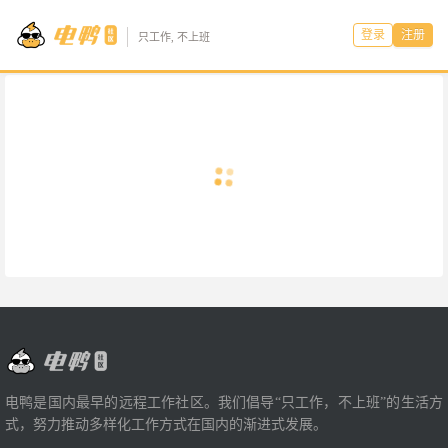
登录
注册
只工作, 不上班
电鸭是国内最早的远程工作社区。我们倡导“只工作，不上班”的生活方
式，努力推动多样化工作方式在国内的渐进式发展。