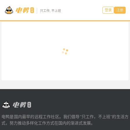
登录
注册
只工作, 不上班
电鸭是国内最早的远程工作社区。我们倡导“只工作，不上班”的生活方
式，努力推动多样化工作方式在国内的渐进式发展。