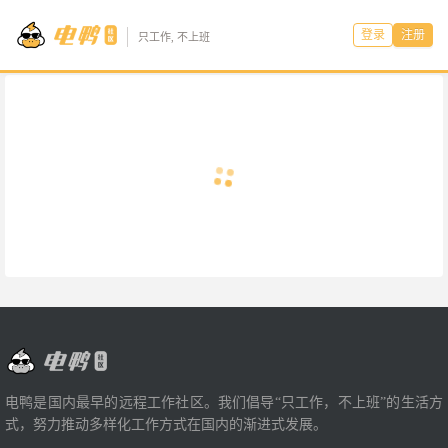
登录
注册
只工作, 不上班
电鸭是国内最早的远程工作社区。我们倡导“只工作，不上班”的生活方
式，努力推动多样化工作方式在国内的渐进式发展。