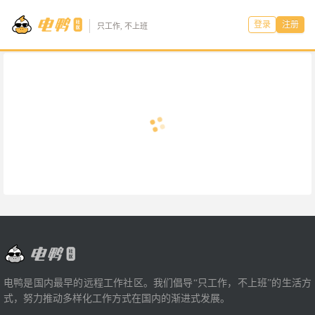
登录
注册
只工作, 不上班
电鸭是国内最早的远程工作社区。我们倡导“只工作，不上班”的生活方
式，努力推动多样化工作方式在国内的渐进式发展。