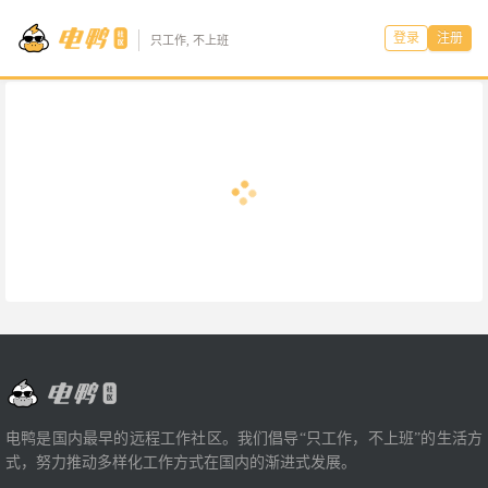
登录
注册
只工作, 不上班
电鸭是国内最早的远程工作社区。我们倡导“只工作，不上班”的生活方
式，努力推动多样化工作方式在国内的渐进式发展。