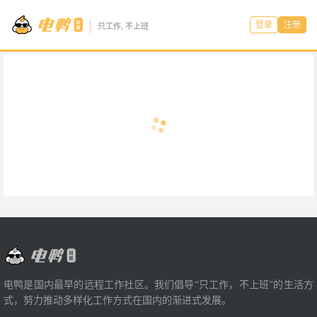
登录
注册
只工作, 不上班
电鸭是国内最早的远程工作社区。我们倡导“只工作，不上班”的生活方
式，努力推动多样化工作方式在国内的渐进式发展。