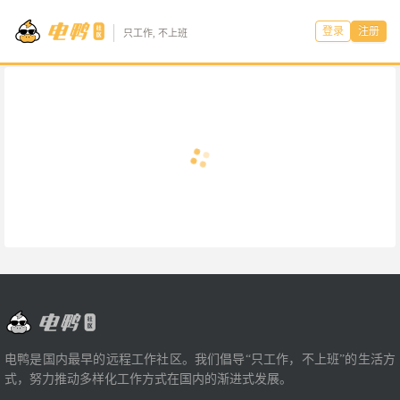
登录
注册
只工作, 不上班
电鸭是国内最早的远程工作社区。我们倡导“只工作，不上班”的生活方
式，努力推动多样化工作方式在国内的渐进式发展。