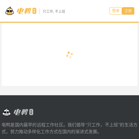
登录
注册
只工作, 不上班
电鸭是国内最早的远程工作社区。我们倡导“只工作，不上班”的生活方
式，努力推动多样化工作方式在国内的渐进式发展。