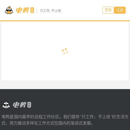
登录
注册
只工作, 不上班
电鸭是国内最早的远程工作社区。我们倡导“只工作，不上班”的生活方
式，努力推动多样化工作方式在国内的渐进式发展。