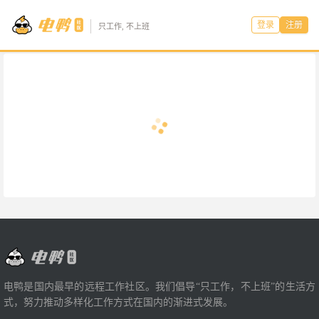
登录
注册
只工作, 不上班
电鸭是国内最早的远程工作社区。我们倡导“只工作，不上班”的生活方
式，努力推动多样化工作方式在国内的渐进式发展。