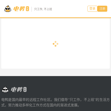
登录
注册
只工作, 不上班
电鸭是国内最早的远程工作社区。我们倡导“只工作，不上班”的生活方
式，努力推动多样化工作方式在国内的渐进式发展。