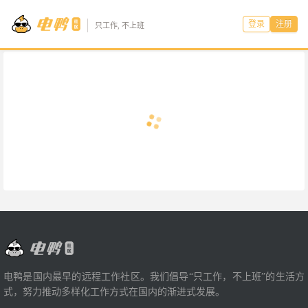
登录
注册
只工作, 不上班
电鸭是国内最早的远程工作社区。我们倡导“只工作，不上班”的生活方
式，努力推动多样化工作方式在国内的渐进式发展。