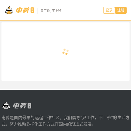
登录
注册
只工作, 不上班
电鸭是国内最早的远程工作社区。我们倡导“只工作，不上班”的生活方
式，努力推动多样化工作方式在国内的渐进式发展。