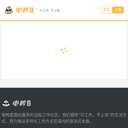
登录
注册
只工作, 不上班
电鸭是国内最早的远程工作社区。我们倡导“只工作，不上班”的生活方
式，努力推动多样化工作方式在国内的渐进式发展。