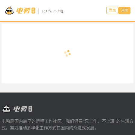
登录
注册
只工作, 不上班
电鸭是国内最早的远程工作社区。我们倡导“只工作，不上班”的生活方
式，努力推动多样化工作方式在国内的渐进式发展。