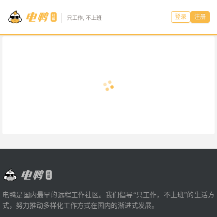
登录
注册
只工作, 不上班
电鸭是国内最早的远程工作社区。我们倡导“只工作，不上班”的生活方
式，努力推动多样化工作方式在国内的渐进式发展。