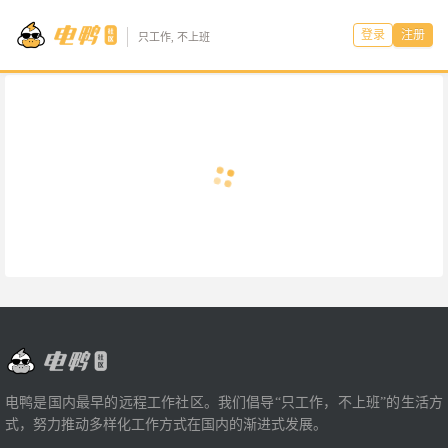
登录
注册
只工作, 不上班
电鸭是国内最早的远程工作社区。我们倡导“只工作，不上班”的生活方
式，努力推动多样化工作方式在国内的渐进式发展。