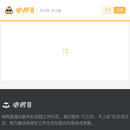
登录
注册
只工作, 不上班
电鸭是国内最早的远程工作社区。我们倡导“只工作，不上班”的生活方
式，努力推动多样化工作方式在国内的渐进式发展。