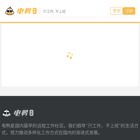
登录
注册
只工作, 不上班
电鸭是国内最早的远程工作社区。我们倡导“只工作，不上班”的生活方
式，努力推动多样化工作方式在国内的渐进式发展。