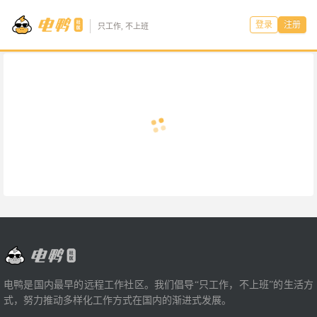
登录
注册
只工作, 不上班
电鸭是国内最早的远程工作社区。我们倡导“只工作，不上班”的生活方
式，努力推动多样化工作方式在国内的渐进式发展。