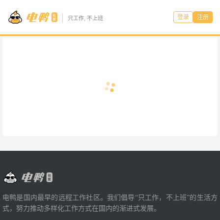
登录
注册
只工作, 不上班
电鸭是国内最早的远程工作社区。我们倡导“只工作，不上班”的生活方
式，努力推动多样化工作方式在国内的渐进式发展。