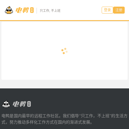
登录
注册
只工作, 不上班
电鸭是国内最早的远程工作社区。我们倡导“只工作，不上班”的生活方
式，努力推动多样化工作方式在国内的渐进式发展。