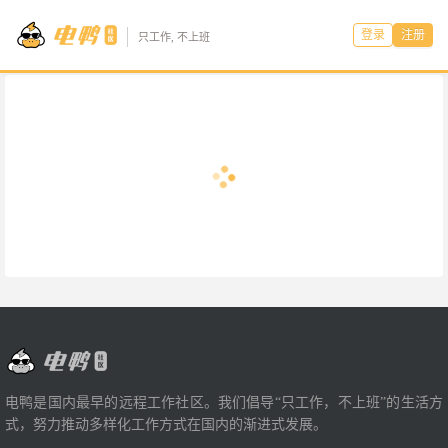
登录
注册
只工作, 不上班
电鸭是国内最早的远程工作社区。我们倡导“只工作，不上班”的生活方
式，努力推动多样化工作方式在国内的渐进式发展。