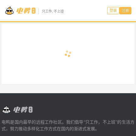
登录
注册
只工作, 不上班
电鸭是国内最早的远程工作社区。我们倡导“只工作，不上班”的生活方
式，努力推动多样化工作方式在国内的渐进式发展。