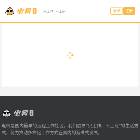
登录
注册
只工作, 不上班
电鸭是国内最早的远程工作社区。我们倡导“只工作，不上班”的生活方
式，努力推动多样化工作方式在国内的渐进式发展。