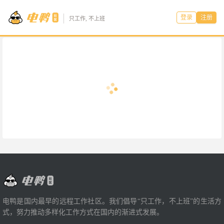
登录
注册
只工作, 不上班
电鸭是国内最早的远程工作社区。我们倡导“只工作，不上班”的生活方
式，努力推动多样化工作方式在国内的渐进式发展。